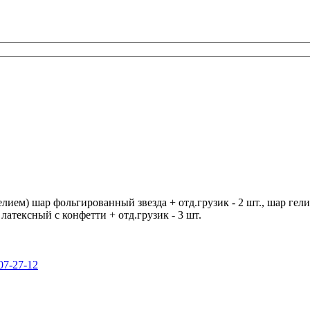
елием) шар фольгированный звезда + отд.грузик - 2 шт., шар гел
 латексный с конфетти + отд.грузик - 3 шт.
07-27-12